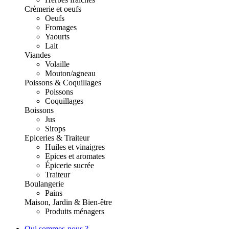
Crèmerie et oeufs
Oeufs
Fromages
Yaourts
Lait
Viandes
Volaille
Mouton/agneau
Poissons & Coquillages
Poissons
Coquillages
Boissons
Jus
Sirops
Epiceries & Traiteur
Huiles et vinaigres
Epices et aromates
Épicerie sucrée
Traiteur
Boulangerie
Pains
Maison, Jardin & Bien-être
Produits ménagers
Qui sommes-nous ?