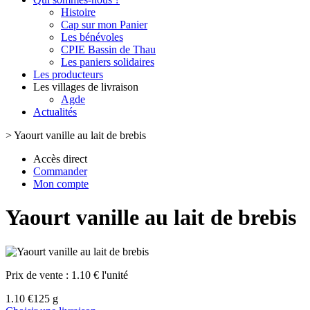
Histoire
Cap sur mon Panier
Les bénévoles
CPIE Bassin de Thau
Les paniers solidaires
Les producteurs
Les villages de livraison
Agde
Actualités
>
Yaourt vanille au lait de brebis
Accès direct
Commander
Mon compte
Yaourt vanille au lait de brebis
Prix de vente :
1.10 € l'unité
1.10 €
125 g