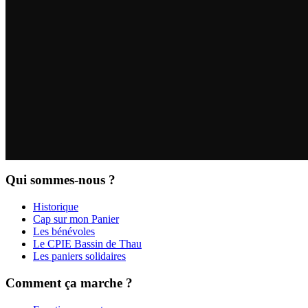
Qui sommes-nous ?
Historique
Cap sur mon Panier
Les bénévoles
Le CPIE Bassin de Thau
Les paniers solidaires
Comment ça marche ?