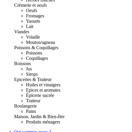
Crèmerie et oeufs
Oeufs
Fromages
Yaourts
Lait
Viandes
Volaille
Mouton/agneau
Poissons & Coquillages
Poissons
Coquillages
Boissons
Jus
Sirops
Epiceries & Traiteur
Huiles et vinaigres
Epices et aromates
Épicerie sucrée
Traiteur
Boulangerie
Pains
Maison, Jardin & Bien-être
Produits ménagers
Qui sommes-nous ?