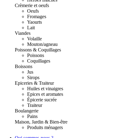
Crèmerie et oeufs
Oeufs
Fromages
Yaourts
Lait
Viandes
Volaille
Mouton/agneau
Poissons & Coquillages
Poissons
Coquillages
Boissons
Jus
Sirops
Epiceries & Traiteur
Huiles et vinaigres
Epices et aromates
Épicerie sucrée
Traiteur
Boulangerie
Pains
Maison, Jardin & Bien-être
Produits ménagers
Qui sommes-nous ?