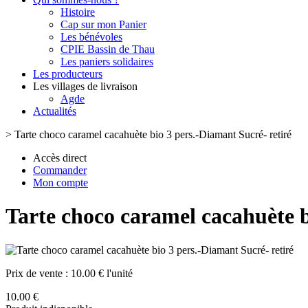
Histoire
Cap sur mon Panier
Les bénévoles
CPIE Bassin de Thau
Les paniers solidaires
Les producteurs
Les villages de livraison
Agde
Actualités
>
Tarte choco caramel cacahuète bio 3 pers.-Diamant Sucré- retiré
Accès direct
Commander
Mon compte
Tarte choco caramel cacahuète b
Prix de vente :
10.00 € l'unité
10.00 €