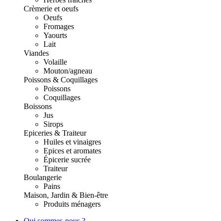
Crèmerie et oeufs
Oeufs
Fromages
Yaourts
Lait
Viandes
Volaille
Mouton/agneau
Poissons & Coquillages
Poissons
Coquillages
Boissons
Jus
Sirops
Epiceries & Traiteur
Huiles et vinaigres
Epices et aromates
Épicerie sucrée
Traiteur
Boulangerie
Pains
Maison, Jardin & Bien-être
Produits ménagers
Qui sommes-nous ?