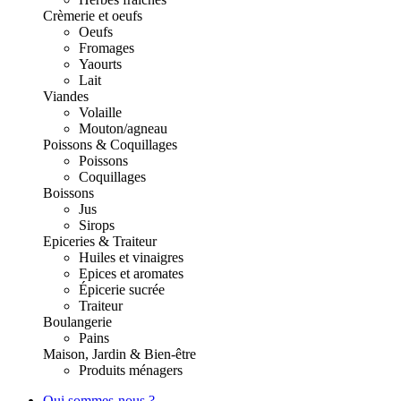
Crèmerie et oeufs
Oeufs
Fromages
Yaourts
Lait
Viandes
Volaille
Mouton/agneau
Poissons & Coquillages
Poissons
Coquillages
Boissons
Jus
Sirops
Epiceries & Traiteur
Huiles et vinaigres
Epices et aromates
Épicerie sucrée
Traiteur
Boulangerie
Pains
Maison, Jardin & Bien-être
Produits ménagers
Qui sommes-nous ?