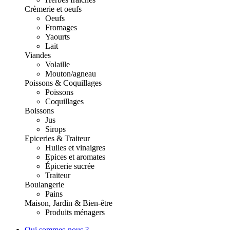
Crèmerie et oeufs
Oeufs
Fromages
Yaourts
Lait
Viandes
Volaille
Mouton/agneau
Poissons & Coquillages
Poissons
Coquillages
Boissons
Jus
Sirops
Epiceries & Traiteur
Huiles et vinaigres
Epices et aromates
Épicerie sucrée
Traiteur
Boulangerie
Pains
Maison, Jardin & Bien-être
Produits ménagers
Qui sommes-nous ?