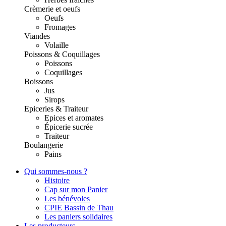
Crèmerie et oeufs
Oeufs
Fromages
Viandes
Volaille
Poissons & Coquillages
Poissons
Coquillages
Boissons
Jus
Sirops
Epiceries & Traiteur
Epices et aromates
Épicerie sucrée
Traiteur
Boulangerie
Pains
Qui sommes-nous ?
Histoire
Cap sur mon Panier
Les bénévoles
CPIE Bassin de Thau
Les paniers solidaires
Les producteurs