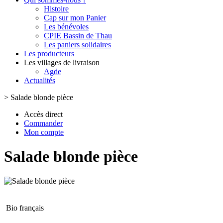
Histoire
Cap sur mon Panier
Les bénévoles
CPIE Bassin de Thau
Les paniers solidaires
Les producteurs
Les villages de livraison
Agde
Actualités
>
Salade blonde pièce
Accès direct
Commander
Mon compte
Salade blonde pièce
Bio français