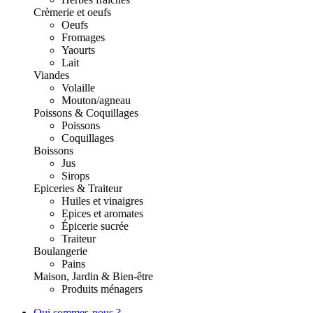
Crèmerie et oeufs
Oeufs
Fromages
Yaourts
Lait
Viandes
Volaille
Mouton/agneau
Poissons & Coquillages
Poissons
Coquillages
Boissons
Jus
Sirops
Epiceries & Traiteur
Huiles et vinaigres
Epices et aromates
Épicerie sucrée
Traiteur
Boulangerie
Pains
Maison, Jardin & Bien-être
Produits ménagers
Qui sommes-nous ?