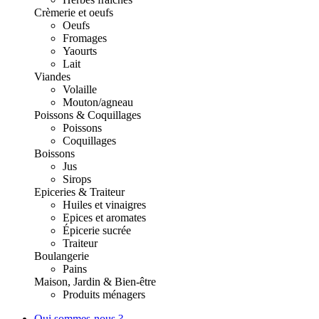
Crèmerie et oeufs
Oeufs
Fromages
Yaourts
Lait
Viandes
Volaille
Mouton/agneau
Poissons & Coquillages
Poissons
Coquillages
Boissons
Jus
Sirops
Epiceries & Traiteur
Huiles et vinaigres
Epices et aromates
Épicerie sucrée
Traiteur
Boulangerie
Pains
Maison, Jardin & Bien-être
Produits ménagers
Qui sommes-nous ?