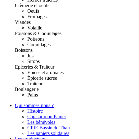
Crèmerie et oeufs
Oeufs
Fromages
Viandes
Volaille
Poissons & Coquillages
Poissons
Coquillages
Boissons
Jus
Sirops
Epiceries & Traiteur
Epices et aromates
Épicerie sucrée
Traiteur
Boulangerie
Pains
Qui sommes-nous ?
Histoire
Cap sur mon Panier
Les bénévoles
CPIE Bassin de Thau
Les paniers solidaires
Les producteurs