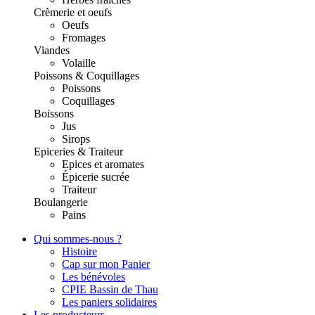
Crèmerie et oeufs
Oeufs
Fromages
Viandes
Volaille
Poissons & Coquillages
Poissons
Coquillages
Boissons
Jus
Sirops
Epiceries & Traiteur
Epices et aromates
Épicerie sucrée
Traiteur
Boulangerie
Pains
Qui sommes-nous ?
Histoire
Cap sur mon Panier
Les bénévoles
CPIE Bassin de Thau
Les paniers solidaires
Les producteurs