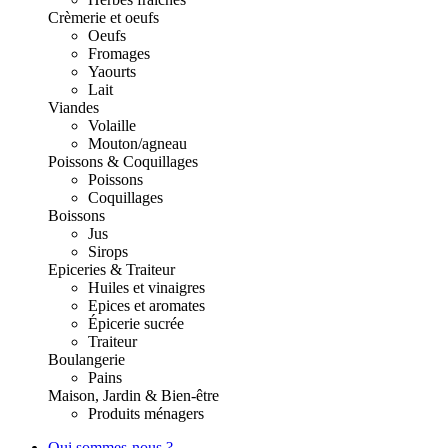
Crèmerie et oeufs
Oeufs
Fromages
Yaourts
Lait
Viandes
Volaille
Mouton/agneau
Poissons & Coquillages
Poissons
Coquillages
Boissons
Jus
Sirops
Epiceries & Traiteur
Huiles et vinaigres
Epices et aromates
Épicerie sucrée
Traiteur
Boulangerie
Pains
Maison, Jardin & Bien-être
Produits ménagers
Qui sommes-nous ?