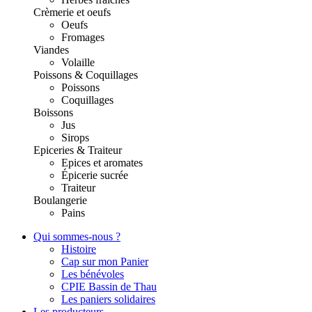
Crèmerie et oeufs
Oeufs
Fromages
Viandes
Volaille
Poissons & Coquillages
Poissons
Coquillages
Boissons
Jus
Sirops
Epiceries & Traiteur
Epices et aromates
Épicerie sucrée
Traiteur
Boulangerie
Pains
Qui sommes-nous ?
Histoire
Cap sur mon Panier
Les bénévoles
CPIE Bassin de Thau
Les paniers solidaires
Les producteurs