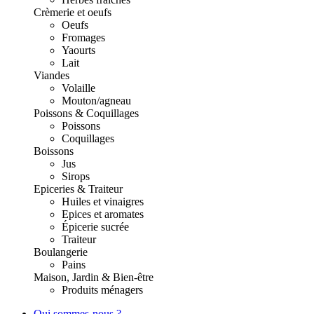
Crèmerie et oeufs
Oeufs
Fromages
Yaourts
Lait
Viandes
Volaille
Mouton/agneau
Poissons & Coquillages
Poissons
Coquillages
Boissons
Jus
Sirops
Epiceries & Traiteur
Huiles et vinaigres
Epices et aromates
Épicerie sucrée
Traiteur
Boulangerie
Pains
Maison, Jardin & Bien-être
Produits ménagers
Qui sommes-nous ?