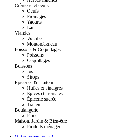
Crèmerie et oeufs
Oeufs
Fromages
Yaourts
Lait
Viandes
Volaille
Mouton/agneau
Poissons & Coquillages
Poissons
Coquillages
Boissons
Jus
Sirops
Epiceries & Traiteur
Huiles et vinaigres
Epices et aromates
Épicerie sucrée
Traiteur
Boulangerie
Pains
Maison, Jardin & Bien-être
Produits ménagers
Qui sommes-nous ?