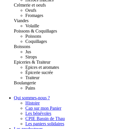
Crèmerie et oeufs
Oeufs
Fromages
Viandes
Volaille
Poissons & Coquillages
Poissons
Coquillages
Boissons
Jus
Sirops
Epiceries & Traiteur
Epices et aromates
Épicerie sucrée
Traiteur
Boulangerie
Pains
Qui sommes-nous ?
Histoire
Cap sur mon Panier
Les bénévoles
CPIE Bassin de Thau
Les paniers solidaires
Les producteurs