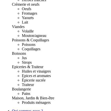
Crèmerie et oeufs
Oeufs
Fromages
Yaourts
Lait
Viandes
Volaille
Mouton/agneau
Poissons & Coquillages
Poissons
Coquillages
Boissons
Jus
Sirops
Epiceries & Traiteur
Huiles et vinaigres
Epices et aromates
Épicerie sucrée
Traiteur
Boulangerie
Pains
Maison, Jardin & Bien-être
Produits ménagers
Qui sommes-nous ?