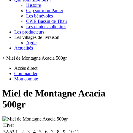
Histoire
Cap sur mon Panier
Les bénévoles
CPIE Bassin de Thau
Les paniers solidaires
Les producteurs
Les villages de livraison
Agde
Actualités
>
Miel de Montagne Acacia 500gr
Accès direct
Commander
Mon compte
Miel de Montagne Acacia
500gr
Hiver
52-53
1
2
3
4
5
6
7
8
9
10
11