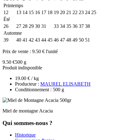
Printemps
12
13
14
15
16
17
18
19
20
21
22
23
24
25
Été
26
27
28
29
30
31
32
33
34
35
36
37
38
Automne
39
40
41
42
43
44
45
46
47
48
49
50
51
Prix de vente :
9.50 € l'unité
9.50 €
500 g
Produit indisponible
19.00 € / kg
Producteur :
MAUREL ELISABETH
Conditionnement : 500 g
Miel de montagne Acacia
Qui sommes-nous ?
Historique