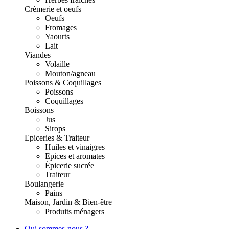
Crèmerie et oeufs
Oeufs
Fromages
Yaourts
Lait
Viandes
Volaille
Mouton/agneau
Poissons & Coquillages
Poissons
Coquillages
Boissons
Jus
Sirops
Epiceries & Traiteur
Huiles et vinaigres
Epices et aromates
Épicerie sucrée
Traiteur
Boulangerie
Pains
Maison, Jardin & Bien-être
Produits ménagers
Qui sommes-nous ?