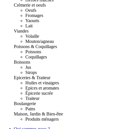
Crèmerie et oeufs
Oeufs
Fromages
Yaourts
Lait
Viandes
Volaille
Mouton/agneau
Poissons & Coquillages
Poissons
Coquillages
Boissons
Jus
Sirops
Epiceries & Traiteur
Huiles et vinaigres
Epices et aromates
Épicerie sucrée
Traiteur
Boulangerie
Pains
Maison, Jardin & Bien-être
Produits ménagers
Qui sommes-nous ?