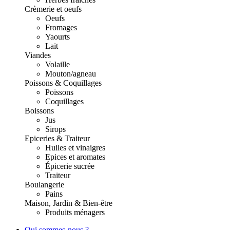
Crèmerie et oeufs
Oeufs
Fromages
Yaourts
Lait
Viandes
Volaille
Mouton/agneau
Poissons & Coquillages
Poissons
Coquillages
Boissons
Jus
Sirops
Epiceries & Traiteur
Huiles et vinaigres
Epices et aromates
Épicerie sucrée
Traiteur
Boulangerie
Pains
Maison, Jardin & Bien-être
Produits ménagers
Qui sommes-nous ?