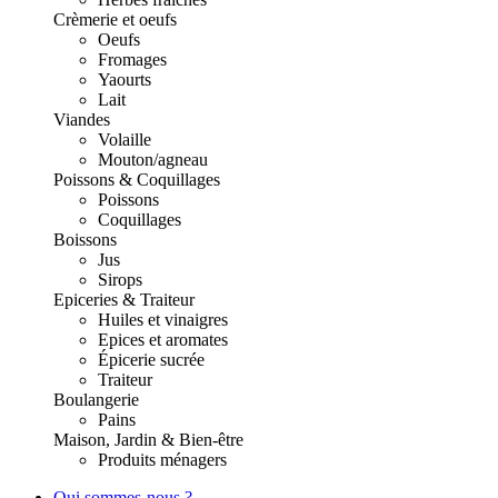
Crèmerie et oeufs
Oeufs
Fromages
Yaourts
Lait
Viandes
Volaille
Mouton/agneau
Poissons & Coquillages
Poissons
Coquillages
Boissons
Jus
Sirops
Epiceries & Traiteur
Huiles et vinaigres
Epices et aromates
Épicerie sucrée
Traiteur
Boulangerie
Pains
Maison, Jardin & Bien-être
Produits ménagers
Qui sommes-nous ?