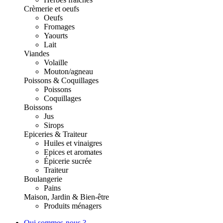
Crèmerie et oeufs
Oeufs
Fromages
Yaourts
Lait
Viandes
Volaille
Mouton/agneau
Poissons & Coquillages
Poissons
Coquillages
Boissons
Jus
Sirops
Epiceries & Traiteur
Huiles et vinaigres
Epices et aromates
Épicerie sucrée
Traiteur
Boulangerie
Pains
Maison, Jardin & Bien-être
Produits ménagers
Qui sommes-nous ?