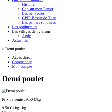
Histoire
Cap sur mon Panier
Les bénévoles
CPIE Bassin de Thau
Les paniers solidaires
Les producteurs
Les villages de livraison
Agde
Actualités
>
Demi poulet
Accès direct
Commander
Mon compte
Demi poulet
Prix de vente :
9.50 €/kg
9.50 € / kg
1 kg