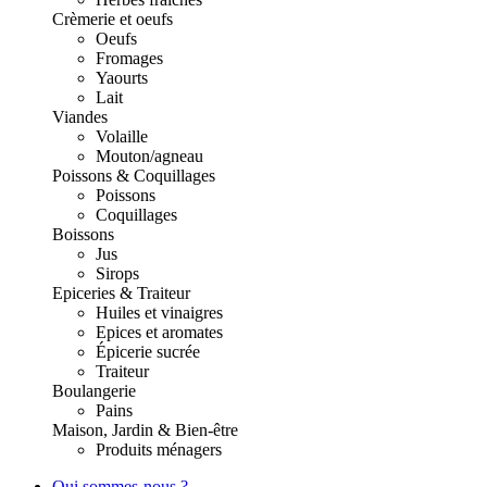
Crèmerie et oeufs
Oeufs
Fromages
Yaourts
Lait
Viandes
Volaille
Mouton/agneau
Poissons & Coquillages
Poissons
Coquillages
Boissons
Jus
Sirops
Epiceries & Traiteur
Huiles et vinaigres
Epices et aromates
Épicerie sucrée
Traiteur
Boulangerie
Pains
Maison, Jardin & Bien-être
Produits ménagers
Qui sommes-nous ?