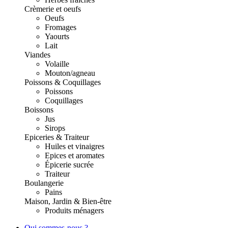
Crèmerie et oeufs
Oeufs
Fromages
Yaourts
Lait
Viandes
Volaille
Mouton/agneau
Poissons & Coquillages
Poissons
Coquillages
Boissons
Jus
Sirops
Epiceries & Traiteur
Huiles et vinaigres
Epices et aromates
Épicerie sucrée
Traiteur
Boulangerie
Pains
Maison, Jardin & Bien-être
Produits ménagers
Qui sommes-nous ?