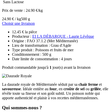
Sans Lactose
Prix de vente :
24.90 €/kg
24.90 € / kg
500 g
Choisir une livraison
12.45 € la pièce
Producteur :
EI LA DÉBARQUE - Laurie Lévêque
Origine : FAO 37.1.2 (Mer Méditerranée)
Lieu de transformation : Grau d'Agde
Type produit : Poissons et fruits de mer
Conditionnement : 500 g
Date limite de consommation : 4 jours
Produit commandable jusqu'à
1
jour(s) avant la livraison
La daurade royale de Méditerranée séduit par sa
chair ferme
et
savoureuse
. Idéale entière au
four
, en
croûte de sel
ou
grillée
, elle
révèle toute sa finesse et son goût subtil. Un poisson noble qui
apporte authenticité et plaisir à vos recettes méditerranéennes.
Qui sommes-nous ?