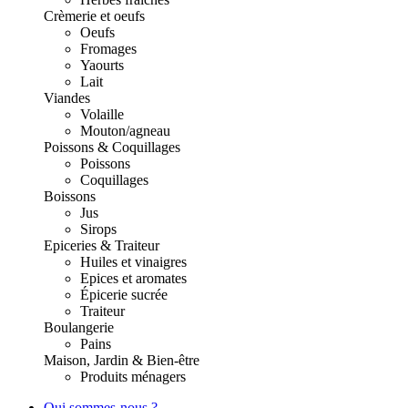
Crèmerie et oeufs
Oeufs
Fromages
Yaourts
Lait
Viandes
Volaille
Mouton/agneau
Poissons & Coquillages
Poissons
Coquillages
Boissons
Jus
Sirops
Epiceries & Traiteur
Huiles et vinaigres
Epices et aromates
Épicerie sucrée
Traiteur
Boulangerie
Pains
Maison, Jardin & Bien-être
Produits ménagers
Qui sommes-nous ?