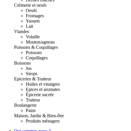
Crèmerie et oeufs
Oeufs
Fromages
Yaourts
Lait
Viandes
Volaille
Mouton/agneau
Poissons & Coquillages
Poissons
Coquillages
Boissons
Jus
Sirops
Epiceries & Traiteur
Huiles et vinaigres
Epices et aromates
Épicerie sucrée
Traiteur
Boulangerie
Pains
Maison, Jardin & Bien-être
Produits ménagers
Qui sommes-nous ?