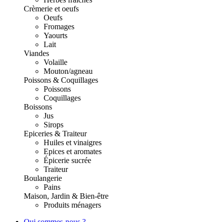
Crèmerie et oeufs
Oeufs
Fromages
Yaourts
Lait
Viandes
Volaille
Mouton/agneau
Poissons & Coquillages
Poissons
Coquillages
Boissons
Jus
Sirops
Epiceries & Traiteur
Huiles et vinaigres
Epices et aromates
Épicerie sucrée
Traiteur
Boulangerie
Pains
Maison, Jardin & Bien-être
Produits ménagers
Qui sommes-nous ?