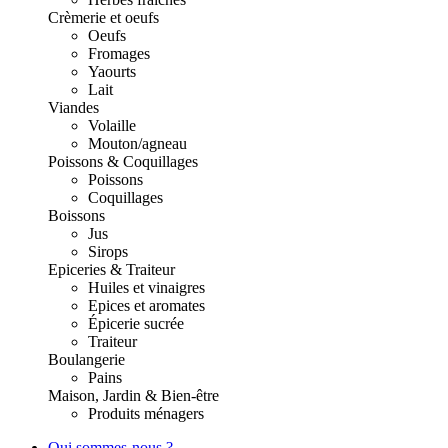
Crèmerie et oeufs
Oeufs
Fromages
Yaourts
Lait
Viandes
Volaille
Mouton/agneau
Poissons & Coquillages
Poissons
Coquillages
Boissons
Jus
Sirops
Epiceries & Traiteur
Huiles et vinaigres
Epices et aromates
Épicerie sucrée
Traiteur
Boulangerie
Pains
Maison, Jardin & Bien-être
Produits ménagers
Qui sommes-nous ?