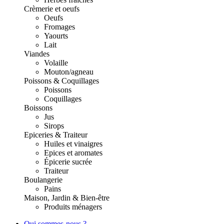
Crèmerie et oeufs
Oeufs
Fromages
Yaourts
Lait
Viandes
Volaille
Mouton/agneau
Poissons & Coquillages
Poissons
Coquillages
Boissons
Jus
Sirops
Epiceries & Traiteur
Huiles et vinaigres
Epices et aromates
Épicerie sucrée
Traiteur
Boulangerie
Pains
Maison, Jardin & Bien-être
Produits ménagers
Qui sommes-nous ?