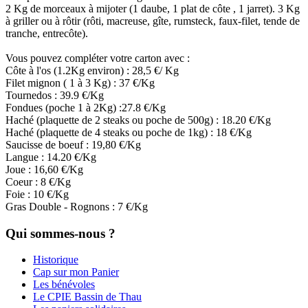
2 Kg de morceaux à mijoter (1 daube, 1 plat de côte , 1 jarret). 3 Kg
à griller ou à rôtir (rôti, macreuse, gîte, rumsteck, faux-filet, tende de
tranche, entrecôte).
Vous pouvez compléter votre carton avec :
Côte à l'os (1.2Kg environ) : 28,5 €/ Kg
Filet mignon ( 1 à 3 Kg) : 37 €/Kg
Tournedos : 39.9 €/Kg
Fondues (poche 1 à 2Kg) :27.8 €/Kg
Haché (plaquette de 2 steaks ou poche de 500g) : 18.20 €/Kg
Haché (plaquette de 4 steaks ou poche de 1kg) : 18 €/Kg
Saucisse de boeuf : 19,80 €/Kg
Langue : 14.20 €/Kg
Joue : 16,60 €/Kg
Coeur : 8 €/Kg
Foie : 10 €/Kg
Gras Double - Rognons : 7 €/Kg
Qui sommes-nous ?
Historique
Cap sur mon Panier
Les bénévoles
Le CPIE Bassin de Thau