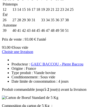
Printemps
12
13
14
15
16
17
18
19
20
21
22
23
24
25
Été
26
27
28
29
30
31
32
33
34
35
36
37
38
Automne
39
40
41
42
43
44
45
46
47
48
49
50
51
Prix de vente :
93.00 € l'unité
93.00 €
Sous vide
Choisir une livraison
Producteur :
GAEC BACCOU - Pierre Baccou
Origine : France
Type produit : Viande bovine
Conditionnement : Sous vide
Date limite de consommation : 4 jours
Produit commandable jusqu'à
2
jour(s) avant la livraison
Composition du carton de 5 Kg :