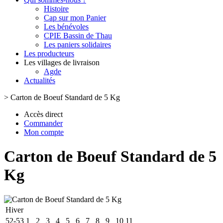
Histoire
Cap sur mon Panier
Les bénévoles
CPIE Bassin de Thau
Les paniers solidaires
Les producteurs
Les villages de livraison
Agde
Actualités
>
Carton de Boeuf Standard de 5 Kg
Accès direct
Commander
Mon compte
Carton de Boeuf Standard de 5
Kg
Hiver
52-53
1
2
3
4
5
6
7
8
9
10
11