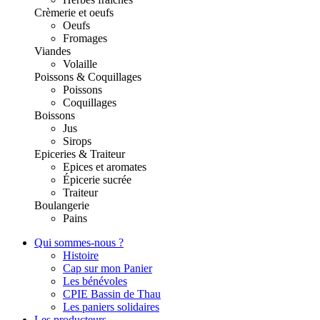
Crèmerie et oeufs
Oeufs
Fromages
Viandes
Volaille
Poissons & Coquillages
Poissons
Coquillages
Boissons
Jus
Sirops
Epiceries & Traiteur
Epices et aromates
Épicerie sucrée
Traiteur
Boulangerie
Pains
Qui sommes-nous ?
Histoire
Cap sur mon Panier
Les bénévoles
CPIE Bassin de Thau
Les paniers solidaires
Les producteurs