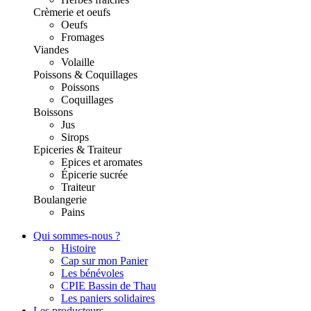
Crèmerie et oeufs
Oeufs
Fromages
Viandes
Volaille
Poissons & Coquillages
Poissons
Coquillages
Boissons
Jus
Sirops
Epiceries & Traiteur
Epices et aromates
Épicerie sucrée
Traiteur
Boulangerie
Pains
Qui sommes-nous ?
Histoire
Cap sur mon Panier
Les bénévoles
CPIE Bassin de Thau
Les paniers solidaires
Les producteurs